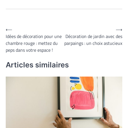
Navigation
⟵
⟶
Idées de décoration pour une
Décoration de jardin avec des
de
chambre rouge : mettez du
parpaings : un choix astucieux
l’article
peps dans votre espace !
Articles similaires