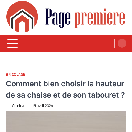
Skip
to
content
Page Première
Votre guide dans l'univers de la construction et de l'immobilier
BRICOLAGE
Comment bien choisir la hauteur
de sa chaise et de son tabouret ?
Armina
15 avril 2024