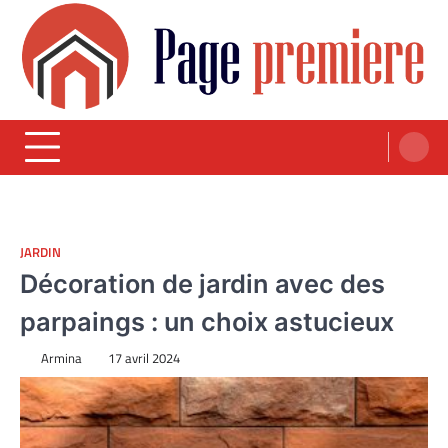
Skip
to
content
Page Première
Votre guide dans l'univers de la construction et de l'immobilier
JARDIN
Décoration de jardin avec des
parpaings : un choix astucieux
Armina
17 avril 2024